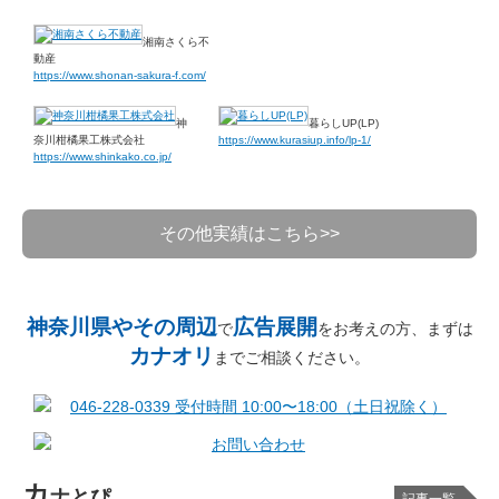
湘南さくら不
動産
https://www.shonan-sakura-f.com/
神
暮らしUP(LP)
奈川柑橘果工株式会社
https://www.kurasiup.info/lp-1/
https://www.shinkako.co.jp/
その他実績はこちら>>
神奈川県やその周辺
広告展開
で
をお考えの方、まずは
カナオリ
までご相談ください。
カ
ナとぴ