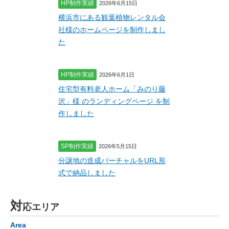
HP制作実績
2026年6月15日
横浜市にある観葉植物レンタル会
社様のホームページを制作しまし
た
HP制作実績
2026年6月1日
住宅型有料老人ホーム「みのり藤
沢」様 のランディングページ を制
作しました
SP制作実績
2026年5月15日
分譲地の造成バーチャルをURL形
式で納品しました
対
応エリア
Area