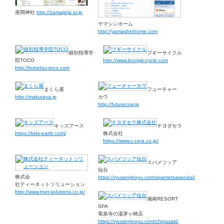
座間神社
http://zamajinja.or.jp
ヤマシンホーム
http://yamashinhome.com
個別指導学
ブギーサイクル
院TOCO
http://www.boogie-cycle.com
http://kobetsu-toco.com
まくら屋
フューチャー
http://makuraya.jp
カウ
http://futurecow.jp
キッズアース
チヨダセラ
https://kids-earth.com/
株式会社
https://www.c-cera.co.jp/
スパメツッア
仙台
株式会
https://ryusenjinoyu.com/spametsasendai/
社ティーネットソリューション
http://www.tnet-solutions.co.jp/
湘南RESORT
SPA
竜泉寺の湯茅ヶ崎店
https://ryusenjinoyu.com/chigasaki/