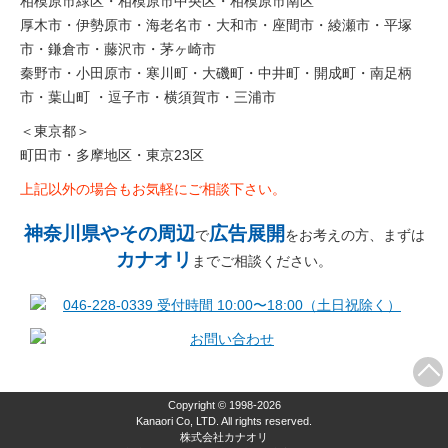
相模原市緑区・相模原市中央区・相模原市南区
厚木市・伊勢原市・海老名市・大和市・座間市・綾瀬市・平塚
市・鎌倉市・藤沢市・茅ヶ崎市
秦野市・小田原市・寒川町・大磯町・中井町・開成町・南足柄
市・葉山町 ・逗子市・横須賀市・三浦市
＜東京都＞
町田市・多摩地区・東京23区
上記以外の場合もお気軽にご相談下さい。
神奈川県やその周辺
広告展開
で
をお考えの方、まずは
カナオリ
までご相談ください。
Copyright © 1998-2026
Kanaori Co, LTD. All rights reserved.
株式会社カナオリ