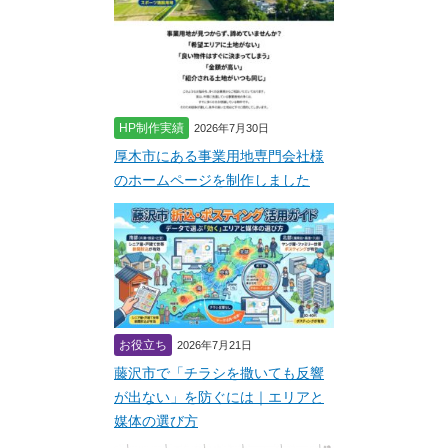
HP制作実績
2026年7月30日
厚木市にある事業用地専門会社様
のホームページを制作しました
お役立ち
2026年7月21日
藤沢市で「チラシを撒いても反響
が出ない」を防ぐには｜エリアと
媒体の選び方