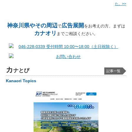
た。>>
神奈川県やその周辺
広告展開
で
をお考えの方、まずは
カナオリ
までご相談ください。
カ
ナとぴ
記事一覧
Kanaori Topics