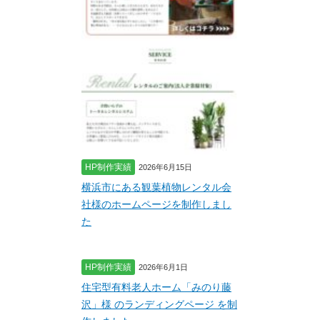
HP制作実績
2026年6月15日
横浜市にある観葉植物レンタル会
社様のホームページを制作しまし
た
HP制作実績
2026年6月1日
住宅型有料老人ホーム「みのり藤
沢」様 のランディングページ を制