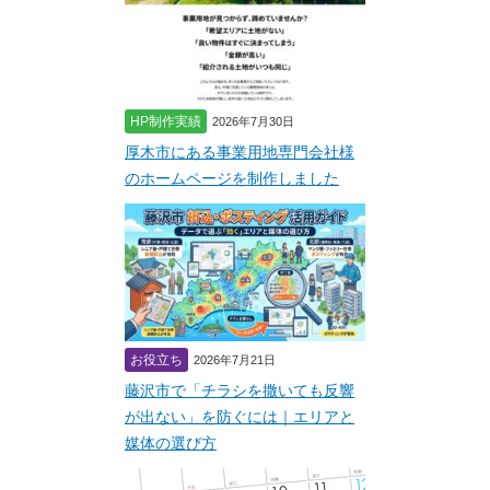
HP制作実績
2026年7月30日
厚木市にある事業用地専門会社様
のホームページを制作しました
お役立ち
2026年7月21日
藤沢市で「チラシを撒いても反響
が出ない」を防ぐには｜エリアと
媒体の選び方