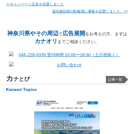
<<キャンペーン広告を設置しました
温浴施設様の駐輪場に看板を設置しました。>>
神奈川県やその周辺
広告展開
で
をお考えの方、まずは
カナオリ
までご相談ください。
カ
ナとぴ
記事一覧
Kanaori Topics