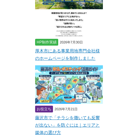
HP制作実績
2026年7月30日
厚木市にある事業用地専門会社様
のホームページを制作しました
お役立ち
2026年7月21日
藤沢市で「チラシを撒いても反響
が出ない」を防ぐには｜エリアと
媒体の選び方